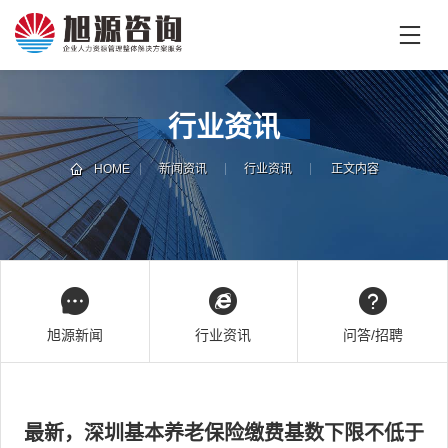
首
页
首
行业资讯
页
企
业
HOME
新闻资讯
行业资讯
正文内容
培
专
训
家
团
技
队
能
培
新
旭源新闻
行业资讯
问答/招聘
训
闻
咨
旭
询
源
最新，深圳基本养老保险缴费基数下限不低于
旭